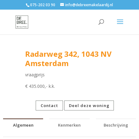
075-202 03 90
info@debreemakelaardij.nl
Radarweg 342, 1043 NV
Amsterdam
vraagprijs
€ 435.000,- k.k.
Contact
Deel deze woning
Algemeen
Kenmerken
Beschrijving