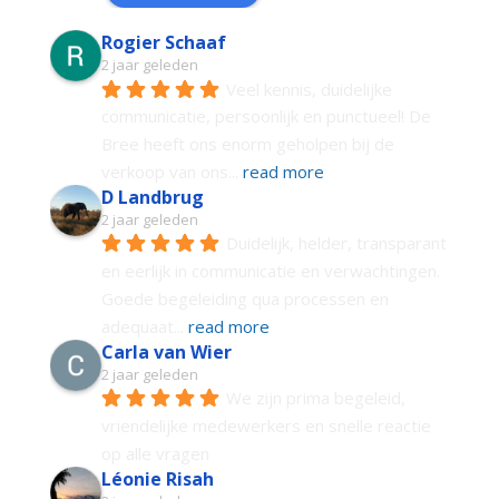
Rogier Schaaf
2 jaar geleden
Veel kennis, duidelijke 
communicatie, persoonlijk en punctueel! De 
Bree heeft ons enorm geholpen bij de 
verkoop van ons
... 
read more
D Landbrug
2 jaar geleden
Duidelijk, helder, transparant 
en eerlijk in communicatie en verwachtingen. 
Goede begeleiding qua processen en 
adequaat
... 
read more
Carla van Wier
2 jaar geleden
We zijn prima begeleid, 
vriendelijke medewerkers en snelle reactie 
op alle vragen
Léonie Risah