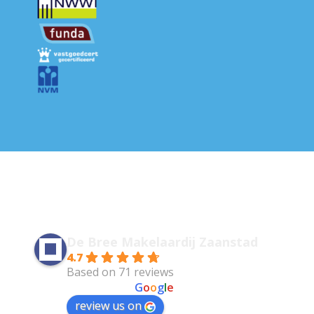
De Bree Makelaardij Zaanstad
4.7
Based on 71 reviews
powered by
G
o
o
g
l
e
review us on