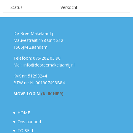
Status
Verkocht
De Bree Makelaardij
Mauvestraat 198 Unit 212
1506JM Zaandam
Telefoon: 075-202 03 90
Mail: info@debreemakelaardij.nl
KvK nr: 51298244
BTW nr: NL001907493B84
MOVE LOGIN
(KLIK HIER)
HOME
Ons aanbod
TO SELL