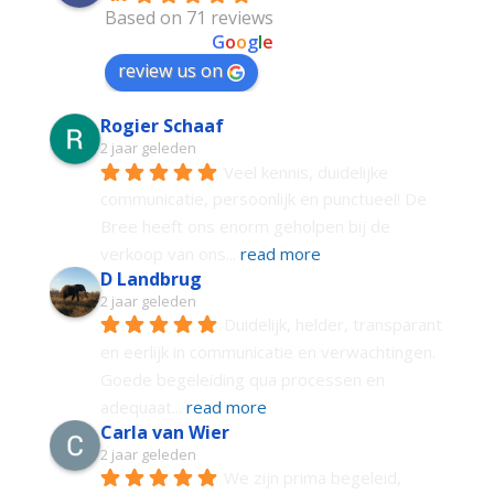
Based on 71 reviews
powered by
G
o
o
g
l
e
review us on
Rogier Schaaf
2 jaar geleden
Veel kennis, duidelijke 
communicatie, persoonlijk en punctueel! De 
Bree heeft ons enorm geholpen bij de 
verkoop van ons
... 
read more
D Landbrug
2 jaar geleden
Duidelijk, helder, transparant 
en eerlijk in communicatie en verwachtingen. 
Goede begeleiding qua processen en 
adequaat
... 
read more
Carla van Wier
2 jaar geleden
We zijn prima begeleid, 