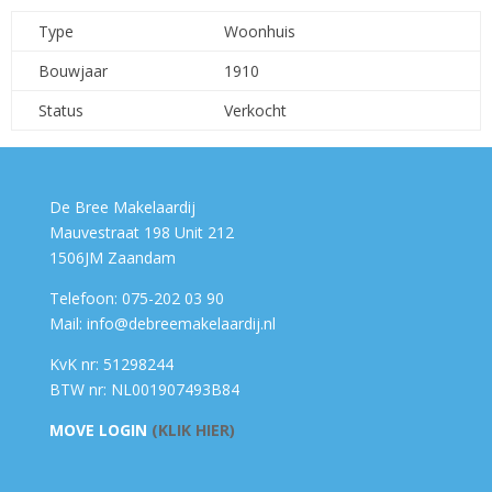
Type
Woonhuis
Bouwjaar
1910
Status
Verkocht
De Bree Makelaardij
Mauvestraat 198 Unit 212
1506JM Zaandam
Telefoon: 075-202 03 90
Mail: info@debreemakelaardij.nl
KvK nr: 51298244
BTW nr: NL001907493B84
MOVE LOGIN
(KLIK HIER)