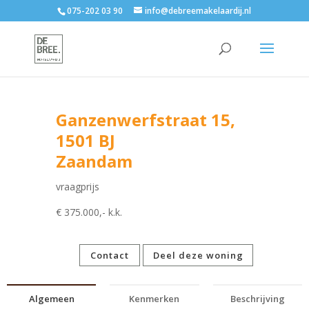
075-202 03 90
info@debreemakelaardij.nl
Ganzenwerfstraat 15,
1501 BJ
Zaandam
vraagprijs
€ 375.000,- k.k.
Contact
Deel deze woning
Algemeen
Kenmerken
Beschrijving