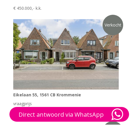
€ 450.000,- k.k.
Verkocht
Eikelaan 55, 1561 CB Krommenie
vraagprijs
Direct antwoord via WhatsApp
€ 495.000,- k.k.
Verkocht