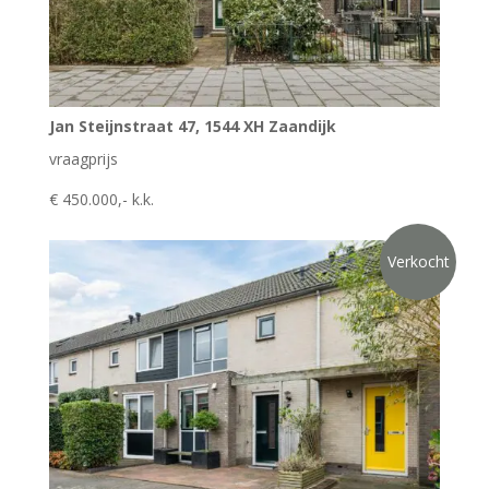
Jan Steijnstraat 47, 1544 XH Zaandijk
vraagprijs
€ 450.000,- k.k.
Verkocht