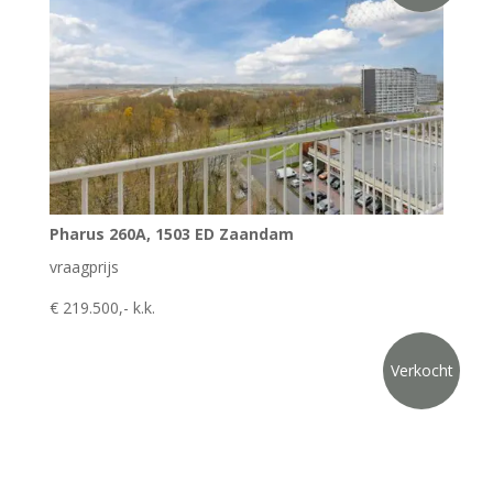
Pharus 260A, 1503 ED Zaandam
vraagprijs
€ 219.500,- k.k.
Verkocht