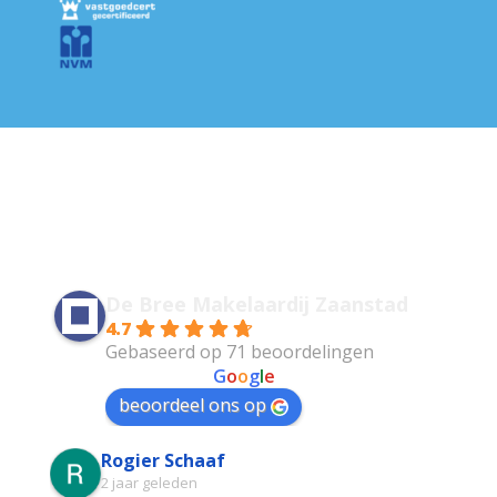
De Bree Makelaardij Zaanstad
4.7
Gebaseerd op 71 beoordelingen
powered by
G
o
o
g
l
e
beoordeel ons op
Rogier Schaaf
2 jaar geleden