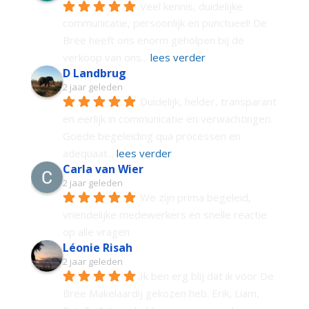
Veel kennis, duidelijke 
communicatie, persoonlijk en punctueel! De 
Bree heeft ons enorm geholpen bij de 
verkoop van ons
... 
lees verder
D Landbrug
2 jaar geleden
Duidelijk, helder, transparant 
en eerlijk in communicatie en verwachtingen. 
Goede begeleiding qua processen en 
adequaat
... 
lees verder
Carla van Wier
2 jaar geleden
We zijn prima begeleid, 
vriendelijke medewerkers en snelle reactie 
op alle vragen
Léonie Risah
2 jaar geleden
Ik ben erg blij dat ik voor De 
Bree Makelaardij gekozen heb. Erik, Liam, 