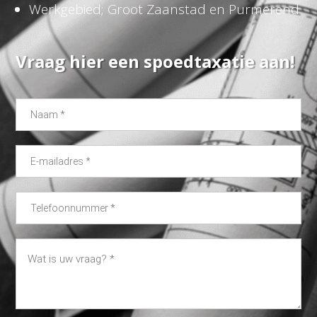
Werkgebied; Groot Zaanstad en Purmerend
Vraag hier een spoedtaxatie aan!