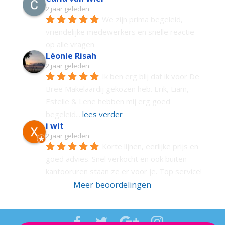
2 jaar geleden
We zijn prima begeleid, 
vriendelijke medewerkers en snelle reactie 
op alle vragen
Léonie Risah
2 jaar geleden
Ik ben erg blij dat ik voor De 
Bree Makelaardij gekozen heb. Erik, Liam, 
Estelle & Lene hebben mij erg goed 
begeleid
... 
lees verder
i wit
2 jaar geleden
Korte lijnen, eerlijke prijs en 
goed advies. Snel verkocht en ook buiten 
kantooruren staan ze er voor je. Top service!
Meer beoordelingen