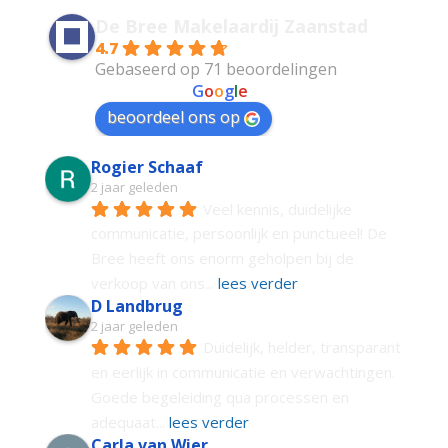
De Bree Makelaardij Zaanstad
4.7
Gebaseerd op 71 beoordelingen
powered by
G
o
o
g
l
e
beoordeel ons op
Rogier Schaaf
2 jaar geleden
Veel kennis, duidelijke 
communicatie, persoonlijk en punctueel! De 
Bree heeft ons enorm geholpen bij de 
verkoop van ons
... 
lees verder
D Landbrug
2 jaar geleden
Duidelijk, helder, transparant 
en eerlijk in communicatie en verwachtingen. 
Goede begeleiding qua processen en 
adequaat
... 
lees verder
Carla van Wier