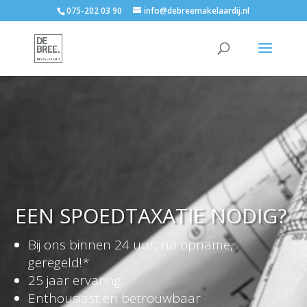
075-202 03 90
info@debreemakelaardij.nl
EEN SPOEDTAXATIE NODIG?
Bij ons binnen 24 uur, na opname,
geregeld!*
25 jaar ervaring
Enthousiast en betrouwbaar