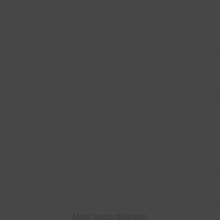
ke communicatie, persoonlijk en punctueel! De Bree heeft ons eno
ansparant en eerlijk in communicatie en verwachtingen. Goede beg
, vriendelijke medewerkers en snelle reactie op alle vragen
 voor De Bree Makelaardij gekozen heb. Erik, Liam, Estelle & Lene 
prijs en goed advies. Snel verkocht en ook buiten kantooruren staan
Meer beoordelingen