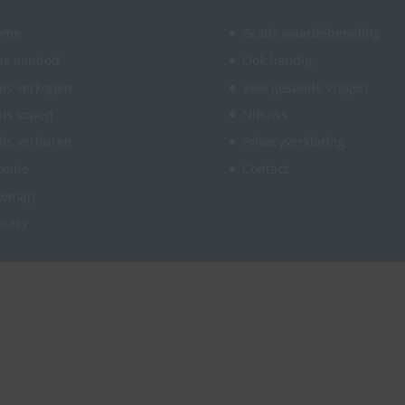
ome
Gratis waardebepaling
ns aanbod
Ook handig
is verkopen
Veel gestelde vragen
is kopen
Nieuws
is verhuren
Privacyverklaring
xatie
Contact
temap
ivacy
d