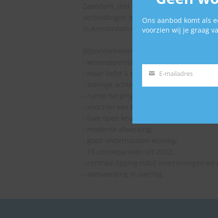
Zaandam, met diverse restaurants, cafés 
verbindingen met het openbaar vervoer e
Ons aanbod komt als ee
in Amsterdam en andere steden in de Ra
voorzien wij je graag 
Bijzonderheden:
- woonoppervlakte circa 128 m²;
- maar liefst 5 slaapkamers;
E-mailadres
E-
- zonnige achtertuin op het Westen;
mailadres
- ruime berging van circa 9 m²;
- voorzien van kunststof kozijnen met zon
- luxe open keuken met kookeiland;
- moderne afwerking;
- goed onderhouden woning;
- 15 zonnepanelen uit 2022;
- centrale ligging nabij voorzieningen en
- aanvaarding in overleg.