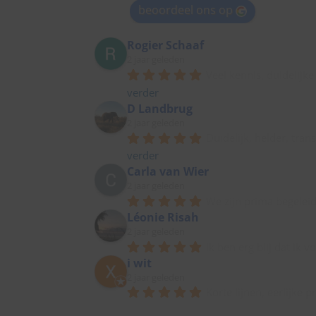
beoordeel ons op
Rogier Schaaf
2 jaar geleden
Veel kennis, duidelij
verder
D Landbrug
2 jaar geleden
Duidelijk, helder, tr
verder
Carla van Wier
2 jaar geleden
We zijn prima begeleid
Léonie Risah
2 jaar geleden
Ik ben erg blij dat ik
i wit
2 jaar geleden
Korte lijnen, eerlijke 