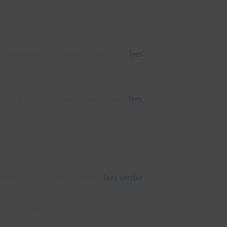
rm geholpen bij de verkoop van ons
... 
lees 
eleiding qua processen en adequaat
... 
lees 
hebben mij erg goed begeleid
... 
lees verder
 ze er voor je. Top service!