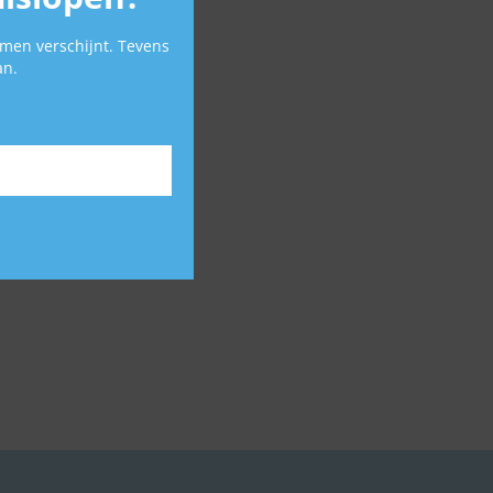
d
men verschijnt. Tevens
an.