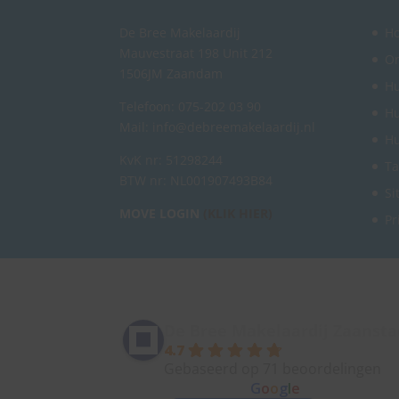
De Bree Makelaardij
H
Mauvestraat 198 Unit 212
O
1506JM Zaandam
Hu
Telefoon: 075-202 03 90
Hu
Mail: info@debreemakelaardij.nl
Hu
KvK nr: 51298244
Ta
BTW nr: NL001907493B84
Si
MOVE LOGIN
(KLIK HIER)
Pr
De Bree Makelaardij Zaansta
4.7
Gebaseerd op 71 beoordelingen
powered by
G
o
o
g
l
e