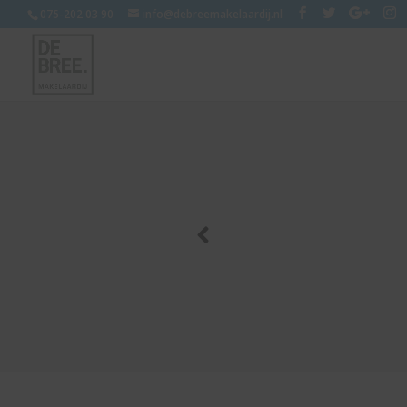
075-202 03 90
info@debreemakelaardij.nl