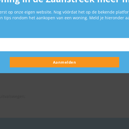
en winkels, is gemakkelijk bereikbaar. Dankzij de uitstekende
n de nabijgelegen uitvalswegen ben je bovendien binnen korte tij
rst op onze eigen website. Nog vóórdat het op de bekende platfor
ndstad.
van tips rondom het aankopen van een woning. Meld je hieronder a
Aanmelden
wering en rolluiken;
 uitvalswegen;