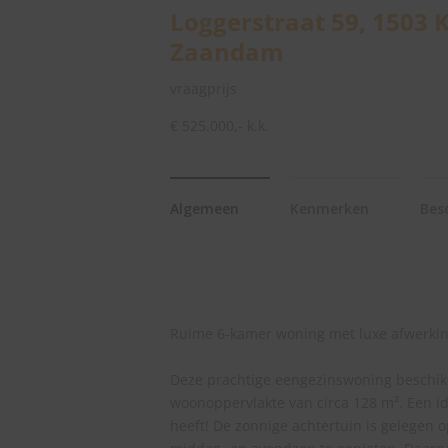
Loggerstraat 59, 1503 
Zaandam
vraagprijs
€ 525.000,- k.k.
Algemeen
Kenmerken
Besc
Ruime 6-kamer woning met luxe afwerking
Deze prachtige eengezinswoning beschikt
woonoppervlakte van circa 128 m². Een id
heeft! De zonnige achtertuin is gelegen 