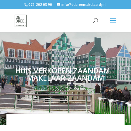
075-202 03 90
info@debreemakelaardij.nl
HUIS VERKOPEN ZAANDAM |
MAKELAAR ZAANDAM