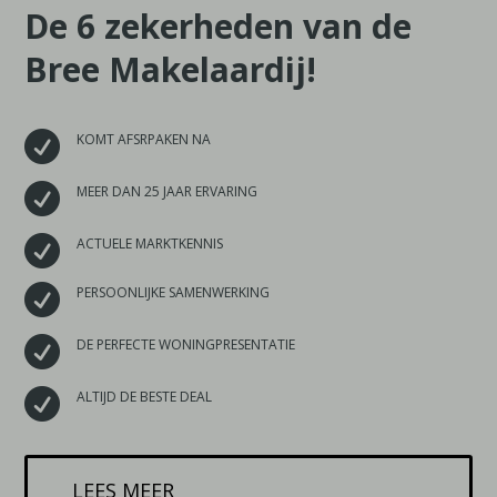
De 6 zekerheden van de
Bree Makelaardij!

KOMT AFSRPAKEN NA

MEER DAN 25 JAAR ERVARING

ACTUELE MARKTKENNIS

PERSOONLIJKE SAMENWERKING

DE PERFECTE WONINGPRESENTATIE

ALTIJD DE BESTE DEAL
LEES MEER