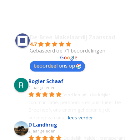
De Bree Makelaardij Zaanstad
4.7
Gebaseerd op 71 beoordelingen
powered by
G
o
o
g
l
e
beoordeel ons op
Rogier Schaaf
2 jaar geleden
Veel kennis, duidelijke 
communicatie, persoonlijk en punctueel! De 
Bree heeft ons enorm geholpen bij de 
verkoop van ons
... 
lees verder
D Landbrug
2 jaar geleden
Duidelijk, helder, transparant 