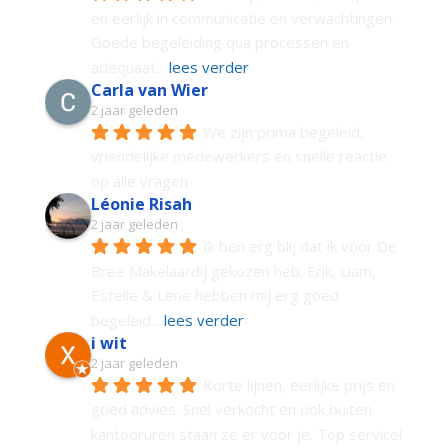
en eerlijk in communicatie en verwachtingen. 
Goede begeleiding qua processen en 
adequaat
... 
lees verder
Carla van Wier
2 jaar geleden
We zijn prima begeleid, 
vriendelijke medewerkers en snelle reactie 
op alle vragen
Léonie Risah
2 jaar geleden
Ik ben erg blij dat ik voor De 
Bree Makelaardij gekozen heb. Erik, Liam, 
Estelle & Lene hebben mij erg goed 
begeleid
... 
lees verder
i wit
2 jaar geleden
Korte lijnen, eerlijke prijs en 
goed advies. Snel verkocht en ook buiten 
kantooruren staan ze er voor je. Top service!