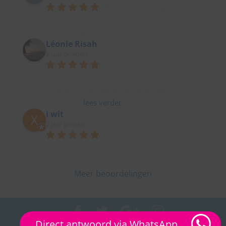
We zijn prima begeleid, 
vriendelijke medewerkers en snelle reactie 
op alle vragen
Léonie Risah
2 jaar geleden
Ik ben erg blij dat ik voor De 
Bree Makelaardij gekozen heb. Erik, Liam, 
Estelle & Lene hebben mij erg goed 
begeleid
... 
lees verder
i wit
2 jaar geleden
Korte lijnen, eerlijke prijs en 
goed advies. Snel verkocht en ook buiten 
kantooruren staan ze er voor je. Top service!
Meer beoordelingen
Direct antwoord via WhatsApp