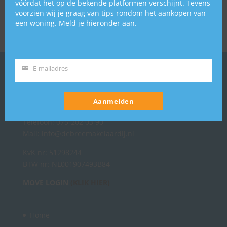
vóórdat het op de bekende platformen verschijnt. Tevens
voorzien wij je graag van tips rondom het aankopen van
Bouwjaar
1935
een woning. Meld je hieronder aan.
Status
Verkocht
E-mailadres
E-
De Bree Makelaardij
mailadres
Mauvestraat 198 Unit 212
Aanmelden
1506JM Zaandam
Telefoon: 075-202 03 90
Mail: info@debreemakelaardij.nl
KvK nr: 51298244
BTW nr: NL001907493B84
MOVE LOGIN
(KLIK HIER)
Home