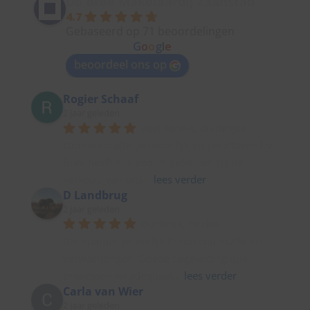
De Bree Makelaardij Zaanstad
4.7
Gebaseerd op 71 beoordelingen
powered by
G
o
o
g
l
e
beoordeel ons op
Rogier Schaaf
2 jaar geleden
Veel kennis, duidelijke 
communicatie, persoonlijk en punctueel! De 
Bree heeft ons enorm geholpen bij de 
verkoop van ons
... 
lees verder
D Landbrug
2 jaar geleden
Duidelijk, helder, 
transparant en eerlijk in communicatie en 
verwachtingen. Goede begeleiding qua 
processen en adequaat
... 
lees verder
Carla van Wier
2 jaar geleden