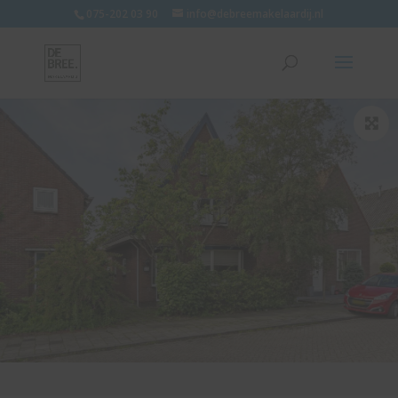
075-202 03 90
info@debreemakelaardij.nl